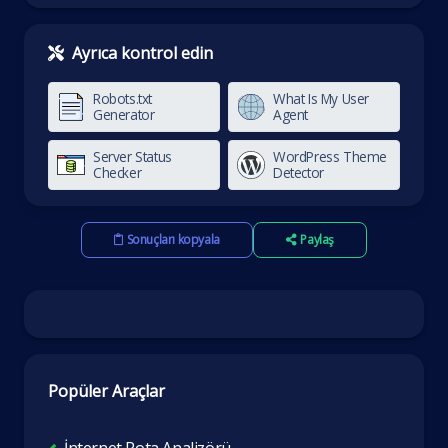
Ayrıca kontrol edin
Robots.txt
What Is My User
Generator
Agent
Server Status
WordPress Theme
Checker
Detector
Sonuçları kopyala
Paylaş
Popüler Araçlar