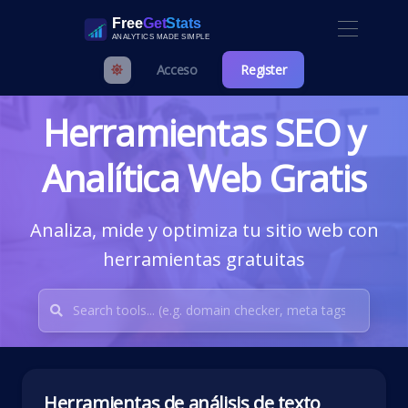
Acceso
Register
Herramientas SEO y
Analítica Web Gratis
Analiza, mide y optimiza tu sitio web con
herramientas gratuitas
Herramientas de análisis de texto