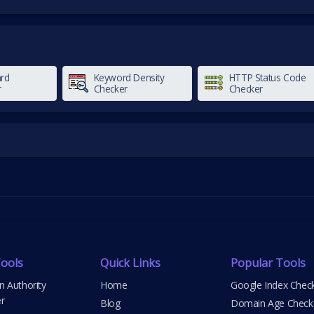
ard
Keyword Density
HTTP Status Code
r
Checker
Checker
ools
Quick Links
Popular Tools
 Authority
Home
Google Index Chec
r
Blog
Domain Age Check