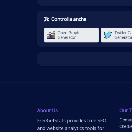
Controlla anche
Open Graph
Twitter C
Generator
Generato
About Us
Our T
Domain
FreeGetStats provides free SEO
Checke
and website analytics tools for