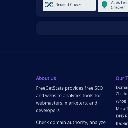
Global Ava
Redirect Checker
Checker
About Us
Our T
Domain
FreeGetStats provides free SEO
Checke
and website analytics tools for
Whois
webmasters, marketers, and
Meta T
developers.
DNS Re
Check domain authority, analyze
Backli