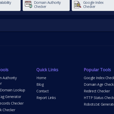
ilability
Domain Authority
Google Index
Checker
Checker
ools
Quick Links
Popular Tools
 Authority
Home
Google Index Chec
r
Blog
Domain Age Check
 Domain Lookup
Contact
Redirect Checker
ag Generator
Report Links
HTTP Status Check
cords Checker
Robots.txt Generat
nk Checker