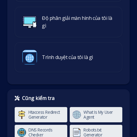
Độ phân giải màn hình của tôi là
gì
Trình duyệt của tôi là gì
Cũng kiểm tra
Htaccess Redirect
What Is My User
Generator
Agent
DNS Records
Robots.txt
Checker
Generator