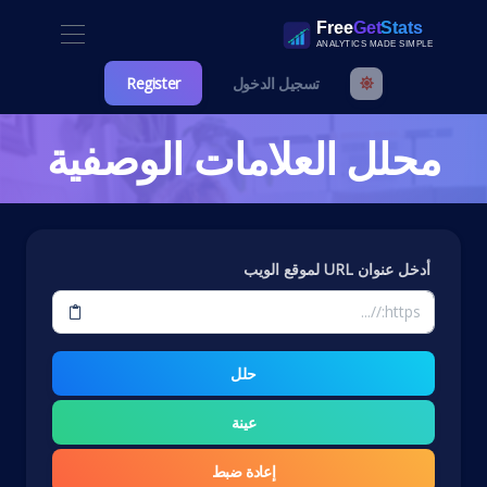
تسجيل الدخول
Register
محلل العلامات الوصفية
أدخل عنوان URL لموقع الويب
حلل
عينة
إعادة ضبط