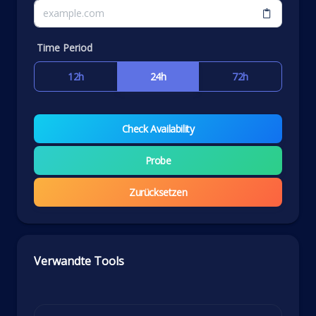
Time Period
12h
24h
72h
Check Availability
Probe
Zurücksetzen
Verwandte Tools