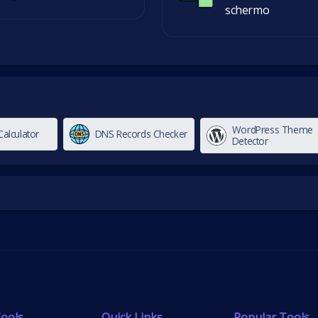
schermo
WordPress Theme
alculator
DNS Records Checker
Detector
ools
Quick Links
Popular Tools