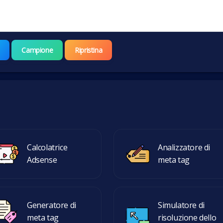
Campione
Ripristina
Calcolatrice
Analizzatore di
Adsense
meta tag
Generatore di
Simulatore di
meta tag
risoluzione dello