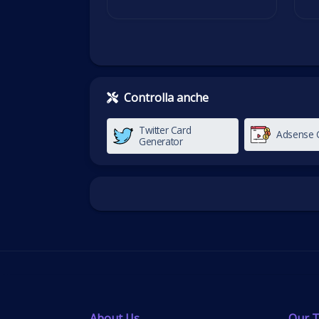
Controlla anche
Twitter Card
Adsense C
Generator
About Us
Our T