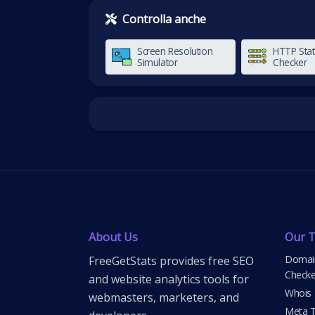
Controlla anche
Screen Resolution
HTTP Sta
Simulator
Checker
About Us
Our T
Domain
FreeGetStats provides free SEO
Checke
and website analytics tools for
Whois
webmasters, marketers, and
Meta T