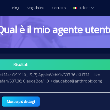
Blog
Segnala link
Contatto
Italiano
العربية
Qual è il mio agente utent
Deutsch
English
Español
Français
Italiano
Risultati
Português
ntel Mac OS X 10_15_7) AppleWebKit/537.36 (KHTML, like
Русский
afari/537.36; ClaudeBot/1.0; +claudebot@anthropic.com)
Türkçe
Tiếng Việt
Mostra più dettagli