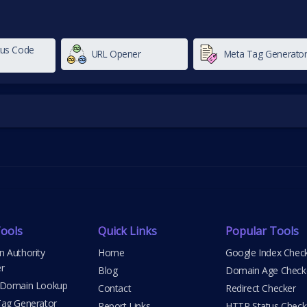
tus Code
URL Opener
Meta Tag Generato
ools
Quick Links
Popular Tools
 Authority
Home
Google Index Chec
r
Blog
Domain Age Check
 Domain Lookup
Contact
Redirect Checker
ag Generator
Report Links
HTTP Status Check