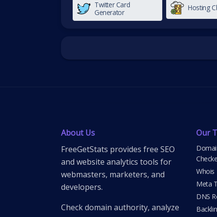
Twitter Card
Hosting C
Generator
About Us
Our T
Domain
FreeGetStats provides free SEO
Checke
and website analytics tools for
Whois
webmasters, marketers, and
Meta T
developers.
DNS Re
Check domain authority, analyze
Backli