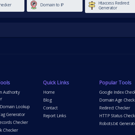
Htaccess Redirect
hecker
Domain to IP
Generator
ools
Quick Links
Popular Tools
 Authority
Home
Google Index Chec
r
Blog
Domain Age Check
 Domain Lookup
Contact
Redirect Checker
ag Generator
Report Links
HTTP Status Check
cords Checker
Robots.txt Generat
nk Checker