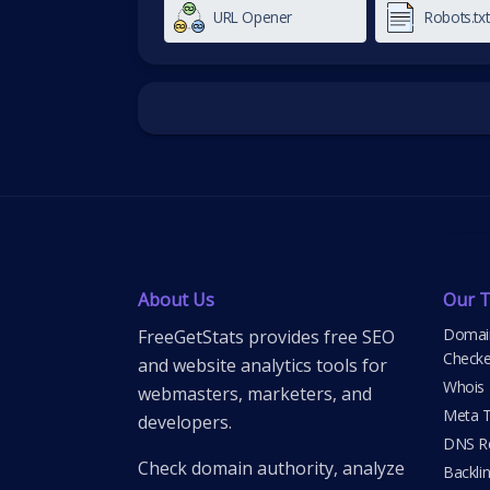
URL Opener
Robots.tx
About Us
Our T
Domain
FreeGetStats provides free SEO
Checke
and website analytics tools for
Whois
webmasters, marketers, and
Meta T
developers.
DNS Re
Check domain authority, analyze
Backli