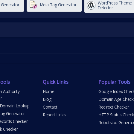
WordPress Theme
t Generator
Meta Tag Generator
Detector
ools
Quick Links
Popular Tools
 Authority
Home
Google Index Chec
r
Blog
Domain Age Check
 Domain Lookup
Contact
Redirect Checker
ag Generator
Report Links
HTTP Status Check
cords Checker
Robots.txt Generat
nk Checker