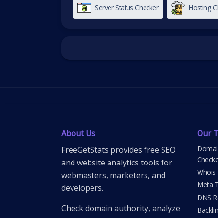
Server Status Checker
Hosting C
About Us
Our T
Domain
FreeGetStats provides free SEO
Checke
and website analytics tools for
Whois
webmasters, marketers, and
Meta T
developers.
DNS Re
Check domain authority, analyze
Backli