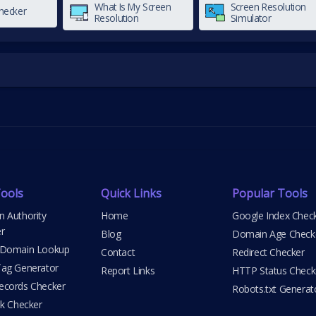
What Is My Screen
Screen Resolution
hecker
Resolution
Simulator
ools
Quick Links
Popular Tools
 Authority
Home
Google Index Chec
r
Blog
Domain Age Check
 Domain Lookup
Contact
Redirect Checker
ag Generator
Report Links
HTTP Status Check
cords Checker
Robots.txt Generat
nk Checker