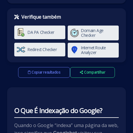
Verifique também
Domain Age
DA PA Checker
Checker
Internet Route
Redirect Checker
Analyzer
Copiar resultados
Compartilhar
O Que É Indexação do Google?
Quando o Google “indexa” uma página da web,