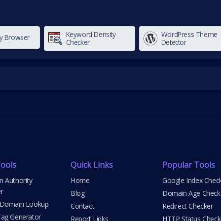
Keyword Density
WordPress Theme
My Browser
Checker
Detector
ools
Quick Links
Popular Tools
 Authority
Home
Google Index Chec
r
Blog
Domain Age Check
 Domain Lookup
Contact
Redirect Checker
ag Generator
Report Links
HTTP Status Check