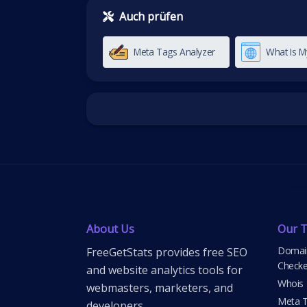
Auch prüfen
Meta Tags Analyzer
What Is 
About Us
Our T
Domain
FreeGetStats provides free SEO
Checke
and website analytics tools for
Whois
webmasters, marketers, and
Meta T
developers.