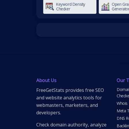
Keyword Density
Open Gra
Checker
Generato
About Us
Our T
Domain
FreeGetStats provides free SEO
Checke
and website analytics tools for
Whois
webmasters, marketers, and
Meta T
developers.
DNS Re
Check domain authority, analyze
Backli