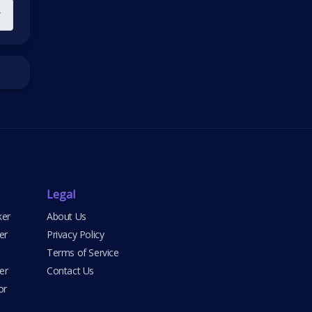
r
Legal
ker
About Us
er
Privacy Policy
Terms of Service
er
Contact Us
or