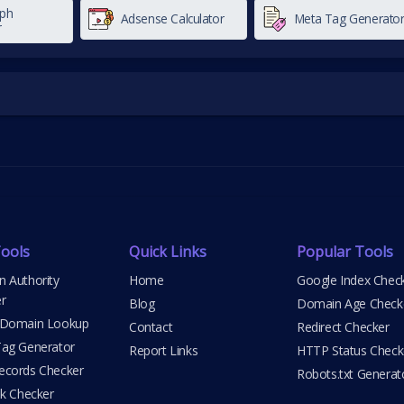
ph
Adsense Calculator
Meta Tag Generato
r
ools
Quick Links
Popular Tools
 Authority
Home
Google Index Chec
r
Blog
Domain Age Check
 Domain Lookup
Contact
Redirect Checker
ag Generator
Report Links
HTTP Status Check
cords Checker
Robots.txt Generat
nk Checker