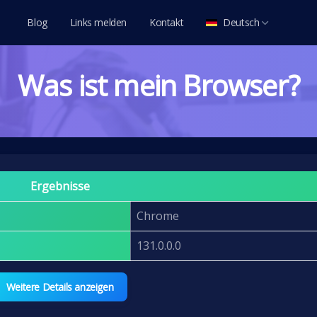
Blog
Links melden
Kontakt
Deutsch
العربية
Was ist mein Browser?
Deutsch
English
Español
Français
Italiano
Ergebnisse
Português
Chrome
Русский
131.0.0.0
Türkçe
Tiếng Việt
Weitere Details anzeigen